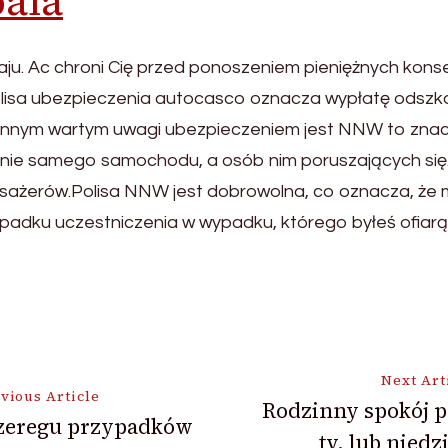
bala
ju. Ac chroni Cię przed ponoszeniem pieniężnych kons
polisa ubezpieczenia autocasco oznacza wypłatę odszk
mu. Innym wartym uwagi ubezpieczeniem jest NNW to zn
 nie samego samochodu, a osób nim poruszających się
sażerów.Polisa NNW jest dobrowolna, co oznacza, że mo
ypadku uczestniczenia w wypadku, którego byłeś ofiarą,
Next Art
vious Article
Rodzinny spokój p
zeregu przypadków
tv, lub niedz