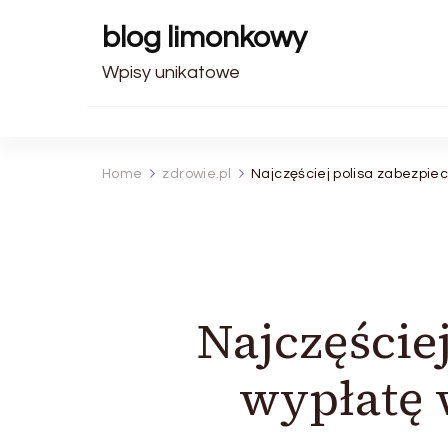
blog limonkowy
Wpisy unikatowe
Home
zdrowie.pl
Najczęściej polisa zabezpi
Najczęście
wypłatę