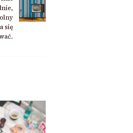
dnie,
olny
a się
wać.