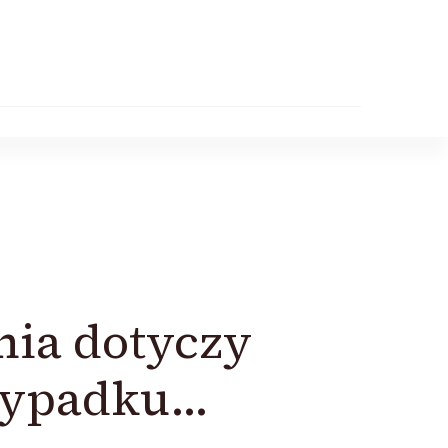
nia dotyczy
wypadku…