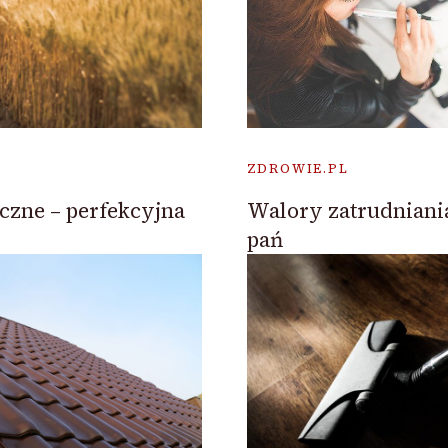
ZDROWIE.PL
Walory zatrudniani
zne – perfekcyjna
pań