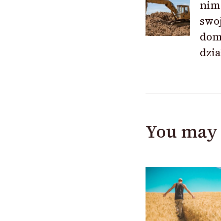
Navigat
nim
swo
dom
dzia
You may 