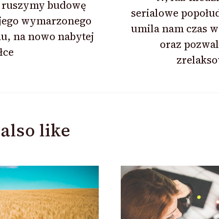
ion
 ruszymy budowę
serialowe popołu
jego wymarzonego
umila nam czas w
u, na nowo nabytej
oraz pozwal
łce
zrelakso
also like