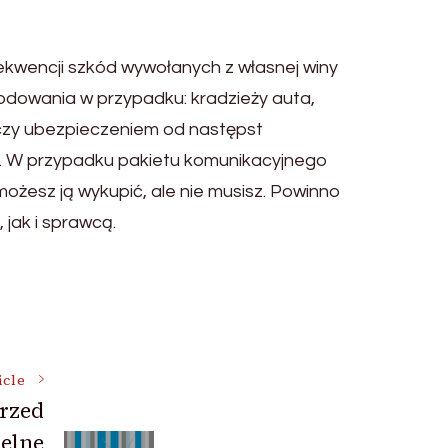
ekwencji szkód wywołanych z własnej winy
odowania w przypadku: kradzieży auta,
aczy ubezpieczeniem od następst
. W przypadku pakietu komunikacyjnego
żesz ją wykupić, ale nie musisz. Powinno
 jak i sprawcą.
icle
rzed
ielne