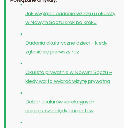
Powiązane artykuły:
Jak wygląda badanie wzroku u okulisty
w Nowym Sączu krok po kroku
Badania okulistyczne dzieci – kiedy
zgłosić się pierwszy raz
Okulista prywatnie w Nowym Sączu –
kiedy warto wybrać wizytę prywatną
Dobór okularów korekcyjnych –
najczęstsze błędy pacjentów